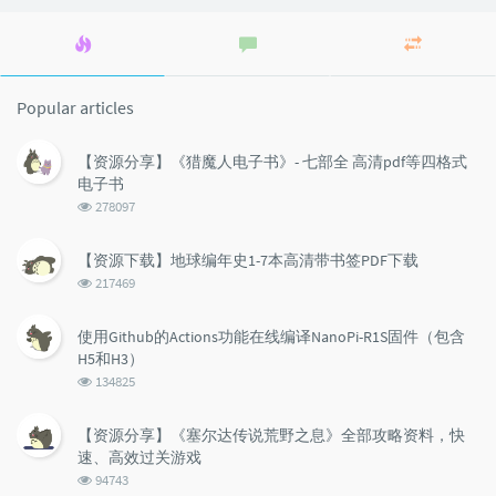
Popular
Latest
Random
articles
comments
articles
Popular articles
【资源分享】《猎魔人电子书》- 七部全 高清pdf等四格式
电子书
浏
278097
览
次
【资源下载】地球编年史1-7本高清带书签PDF下载
数:
浏
217469
览
次
使用Github的Actions功能在线编译NanoPi-R1S固件（包含
数:
H5和H3）
浏
134825
览
次
【资源分享】《塞尔达传说荒野之息》全部攻略资料，快
数:
速、高效过关游戏
浏
94743