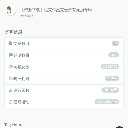
览
次
【资源下载】迈克尔杰克逊所有无损专辑
数:
浏
60616
览
次
数:
博客信息
文章数目
92
评论数目
1078
访客总数
1,304,728
响应耗时
1.416 s
运行天数
8年344天
最后活动
2 Mouths Ago
Tag cloud