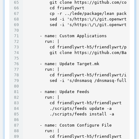
          git clone https://github.com/coolsno
          cd friendlywrt

          cp -r ../lede/package/lean package/

          sed -i 's/https:\/\/git.openwrt.org\
          sed -i 's/https:\/\/git.openwrt.org\
      - name: Custom Applications

        run: |

          cd friendlywrt-h5/friendlywrt/packag
          git clone https://github.com/Baoziso
      - name: Update Target.mk

        run: |

          cd friendlywrt-h5/friendlywrt/includ
          sed -i 's/dnsmasq /dnsmasq-full defa
      - name: Update Feeds

        run: |

          cd friendlywrt-h5/friendlywrt

          ./scripts/feeds update -a

          ./scripts/feeds install -a

      - name: Costom Configure File

        run: |

          cd friendlywrt-h5/friendlywrt
