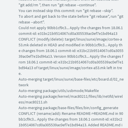
"git add/rm ", then run "git rebase --continue".
You can instead skip this commit: run "git rebase --skip".
To abort and get back to the state before "git rebase", run "git
rebase --abort".
Could not apply 90bb1cf9c3... Apply the changes from 18.06.1
commit-id: e31bc21b9514067cd0a305539ac0ef7e1bd94a13
CONFLICT (modify/delete): target/linux/sunxi/image/cortex-a
53.mk deleted in HEAD and modified in 90bb1cf9c3... Apply th
e changes from 18.06.1 commit-id: e31bc21b9514067cd0a3055
39ac0ef7e1bd94a13. Version 90bb1cf9c3... Apply the changes f
rom 18.06.1 commit-id: e31bc21b9514067cd0a305539ac0ef7e1
bd94a13 of target/linux/sunxi/image/cortex-a53.mk left in tre
e.
Auto-merging target/linux/sunxi/base-files/etc/board.d/02_ne
twork
Auto-merging package/utils/usbmode/Makefile
Auto-merging package/kernel/mac80211/files/lib/netifd/wirel
ess/mac80211.sh
Auto-merging package/base-files/files/bin/config_generate
CONFLICT (rename/add): Rename README->README.md in 90
bb1cf9c3... Apply the changes from 18.06.1 commit-id: e31bc2
1b9514067cd0a305539ac0ef7e1bd94a13. Added README.md i