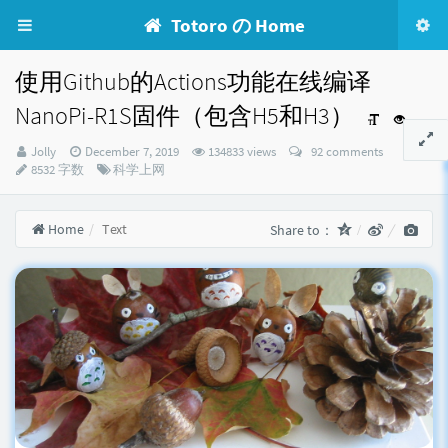
Totoro の Home
使用Github的Actions功能在线编译
NanoPi-R1S固件（包含H5和H3）
Author：
发
Jolly
December 7, 2019
134833 views
92 comments
布
Categories：
8532 字数
科学上网
时
间：
Home
Text
Share to：