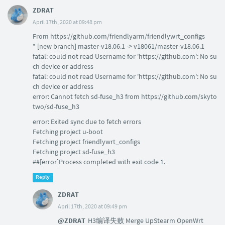
ZDRAT
April 17th, 2020 at 09:48 pm
From https://github.com/friendlyarm/friendlywrt_configs
* [new branch] master-v18.06.1 -> v18061/master-v18.06.1
fatal: could not read Username for 'https://github.com': No su
ch device or address
fatal: could not read Username for 'https://github.com': No su
ch device or address
error: Cannot fetch sd-fuse_h3 from https://github.com/skyto
two/sd-fuse_h3
error: Exited sync due to fetch errors
Fetching project u-boot
Fetching project friendlywrt_configs
Fetching project sd-fuse_h3
##[error]Process completed with exit code 1.
Reply
ZDRAT
April 17th, 2020 at 09:49 pm
@ZDRAT
H3编译失败 Merge UpStearm OpenWrt