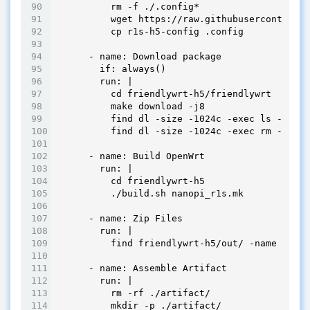
          rm -f ./.config*

          wget https://raw.githubusercontent.c
          cp r1s-h5-config .config

      - name: Download package

        if: always()

        run: |

          cd friendlywrt-h5/friendlywrt

          make download -j8

          find dl -size -1024c -exec ls -l {} 
          find dl -size -1024c -exec rm -f {} 
      - name: Build OpenWrt

        run: |

          cd friendlywrt-h5

          ./build.sh nanopi_r1s.mk

      - name: Zip Files

        run: |

          find friendlywrt-h5/out/ -name "Frie
      - name: Assemble Artifact

        run: |

          rm -rf ./artifact/

          mkdir -p ./artifact/
