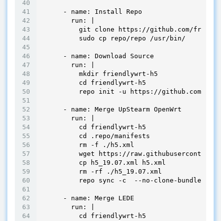
      - name: Install Repo

        run: |

          git clone https://github.com/friendl
          sudo cp repo/repo /usr/bin/

      - name: Download Source

        run: |

          mkdir friendlywrt-h5

          cd friendlywrt-h5

          repo init -u https://github.com/frie
      - name: Merge UpStearm OpenWrt

        run: |

          cd friendlywrt-h5

          cd .repo/manifests

          rm -f ./h5.xml

          wget https://raw.githubusercontent.c
          cp h5_19.07.xml h5.xml

          rm -rf ./h5_19.07.xml

          repo sync -c  --no-clone-bundle

      - name: Merge LEDE

        run: |

          cd friendlywrt-h5
