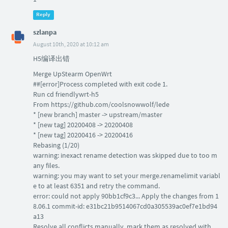
Reply
szlanpa
August 10th, 2020 at 10:12 am
H5编译出错
Merge UpStearm OpenWrt
##[error]Process completed with exit code 1.
Run cd friendlywrt-h5
From https://github.com/coolsnowwolf/lede
* [new branch] master -> upstream/master
* [new tag] 20200408 -> 20200408
* [new tag] 20200416 -> 20200416
Rebasing (1/20)
warning: inexact rename detection was skipped due to too m
any files.
warning: you may want to set your merge.renamelimit variabl
e to at least 6351 and retry the command.
error: could not apply 90bb1cf9c3... Apply the changes from 1
8.06.1 commit-id: e31bc21b9514067cd0a305539ac0ef7e1bd94
a13
Resolve all conflicts manually, mark them as resolved with