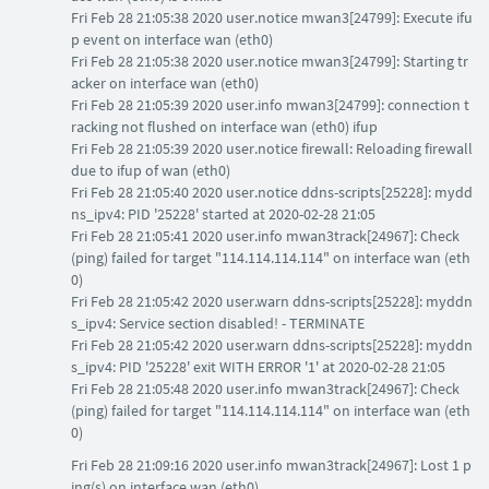
Fri Feb 28 21:05:38 2020 user.notice mwan3[24799]: Execute ifu
p event on interface wan (eth0)
Fri Feb 28 21:05:38 2020 user.notice mwan3[24799]: Starting tr
acker on interface wan (eth0)
Fri Feb 28 21:05:39 2020 user.info mwan3[24799]: connection t
racking not flushed on interface wan (eth0) ifup
Fri Feb 28 21:05:39 2020 user.notice firewall: Reloading firewall
due to ifup of wan (eth0)
Fri Feb 28 21:05:40 2020 user.notice ddns-scripts[25228]: mydd
ns_ipv4: PID '25228' started at 2020-02-28 21:05
Fri Feb 28 21:05:41 2020 user.info mwan3track[24967]: Check
(ping) failed for target "114.114.114.114" on interface wan (eth
0)
Fri Feb 28 21:05:42 2020 user.warn ddns-scripts[25228]: myddn
s_ipv4: Service section disabled! - TERMINATE
Fri Feb 28 21:05:42 2020 user.warn ddns-scripts[25228]: myddn
s_ipv4: PID '25228' exit WITH ERROR '1' at 2020-02-28 21:05
Fri Feb 28 21:05:48 2020 user.info mwan3track[24967]: Check
(ping) failed for target "114.114.114.114" on interface wan (eth
0)
Fri Feb 28 21:09:16 2020 user.info mwan3track[24967]: Lost 1 p
ing(s) on interface wan (eth0)