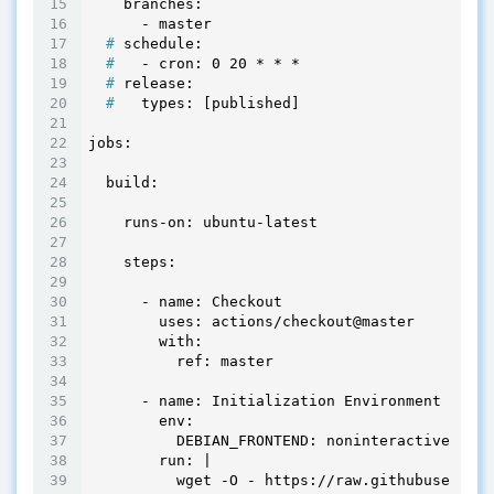
    branches: 

  #
 schedule:
  #
   - cron: 0 20 * * *
  #
 release:
  #
   types: [published]
jobs:

  build:

    runs-on: ubuntu-latest

    steps:

      - name: Checkout

        uses: actions/checkout@master

        with:

          ref: master

      - name: Initialization Environment

        env:

          DEBIAN_FRONTEND: noninteractive

        run: |

          wget -O - https://raw.githubusercont