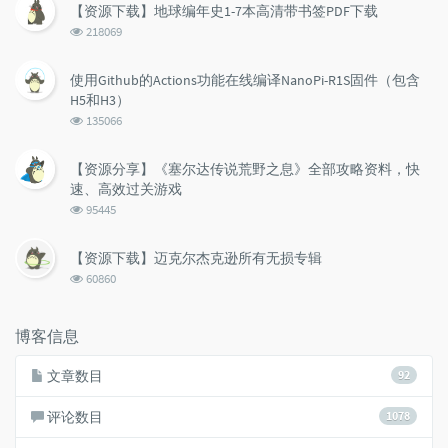
【资源下载】地球编年史1-7本高清带书签PDF下载
数:
浏
218069
览
次
使用Github的Actions功能在线编译NanoPi-R1S固件（包含
数:
H5和H3）
浏
135066
览
次
【资源分享】《塞尔达传说荒野之息》全部攻略资料，快
数:
速、高效过关游戏
浏
95445
览
次
【资源下载】迈克尔杰克逊所有无损专辑
数:
浏
60860
览
次
数:
博客信息
文章数目
92
评论数目
1078