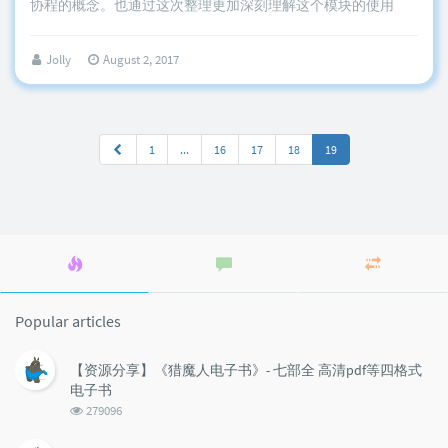
协程的概念。也通过这次整理更加深刻理解这个模块的使用
Jolly
August 2, 2017
1
...
16
17
18
19
Popular
Latest
Random
articles
comments
articles
Popular articles
【资源分享】《猎魔人电子书》- 七部全 高清pdf等四格式
电子书
浏
279096
览
次