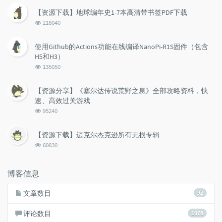
次
【资源下载】地球编年史1-7本高清带书签PDF下载
数:
浏
218040
览
次
使用Github的Actions功能在线编译NanoPi-R1S固件（包含
数:
H5和H3）
浏
135050
览
次
【资源分享】《塞尔达传说荒野之息》全部攻略资料，快
数:
速、高效过关游戏
浏
95240
览
次
【资源下载】迈克尔杰克逊所有无损专辑
数:
浏
60830
览
次
数:
博客信息
文章数目
92
评论数目
1078