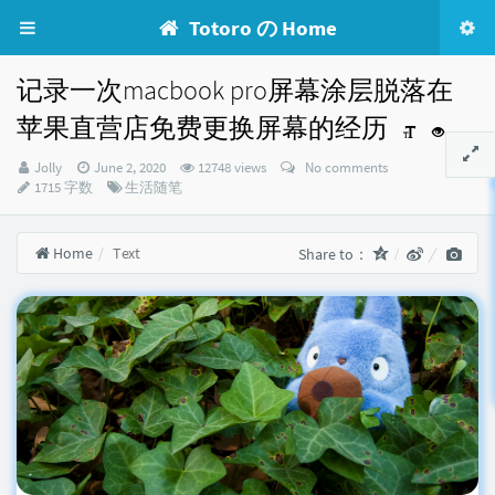
Totoro の Home
记录一次macbook pro屏幕涂层脱落在
苹果直营店免费更换屏幕的经历
Author：
发
Jolly
June 2, 2020
12748 views
No comments
布
Categories：
1715 字数
生活随笔
时
间：
Home
Text
Share to：