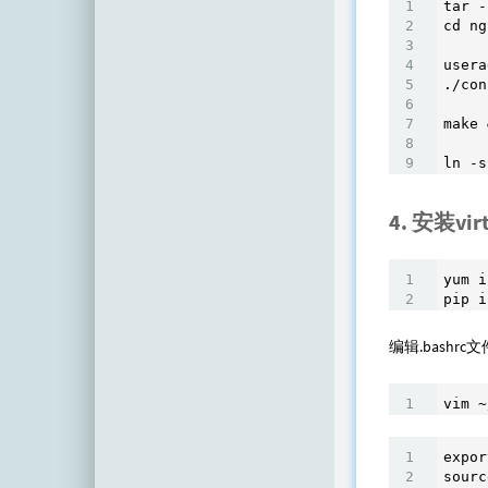
tar -
cd ng
usera
./con
make 
ln -s
4. 安装vir
yum i
pip i
编辑.bashrc文
vim ~
expor
sourc