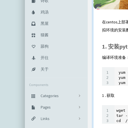
诗歌
鸡汤
在centos上
黑屋
拟环境的安装
猫酱
1. 安装pyt
舔狗
编译环境准备
开往
关于
 yum 
 yum 
 yum 
Components
1 . 获取
Categories
代码堡垒
Pages
65
wget 
tar -
生活随笔
PDF书单
Links
4
cd  /