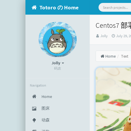
Totoro の Home
Centos7
Author：
发
Jolly
July 29, 
布
时
间：
Home
Text
Jolly
码农
Navigation
Home
图床
动森