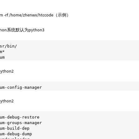
rf /home/zhenwx/htccode（示例）
thon系统默认为python3
sr/bin/

m*

um
thon2
um-config-manager
thon2
um-debug-restore

um-groups-manager

um-build-dep

um-debug-dump
