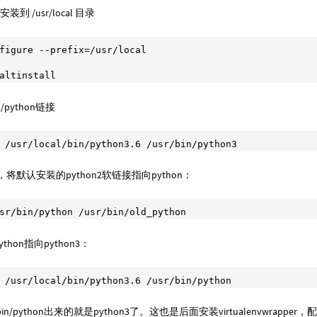
.6安装到 /usr/local 目录
figure --prefix=/usr/local

altinstall
in/python链接
 /usr/local/bin/python3
.6
 /usr/bin/python3
n，将默认安装的python2软链接指向python：
sr/bin/python /usr/bin/old_python
python指向python3：
 /usr/local/bin/python3
.6
 /usr/bin/python
bin/python出来的就是python3了。这也是后面安装virtualenvwrappe