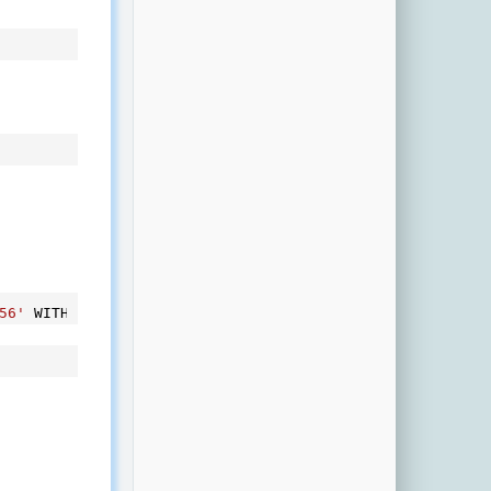
56'
 WITH GRANT OPTION;