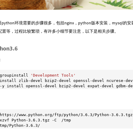
部署python环境需要的步骤很多，包括nginx，python版本安装，mysql
配置等，过程比较繁琐，有许多小细节要注意，以下是相关步骤。
hon3.6
：
groupinstall 
'Development Tools'
install zlib-devel bzip2-devel openssl-devel ncurese-deve
-y install openssl-devel bzip2-devel expat-devel gdbm-de
https://www.python.org/ftp/python/
3.6
.3
/Python
-3.6
.3
.tgz

xzvf Python
-3.6
.3
.tgz -C  /tmp

tmp/Python
-3.6
.3
/