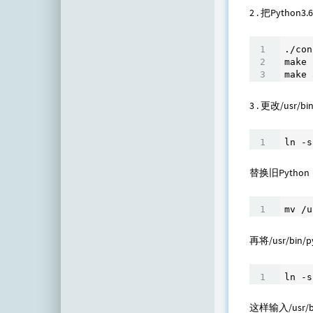
工具技巧
关于我
10
2 . 把Python3
科学上网
我的时光机
3
./con
日记心事
0
make

make 
资源集合
0
3 . 更改/usr/b
学习笔记
7
ln -s
主机教程
0
资源分享
替换旧Pytho
4
影音视频
0
mv /u
再将/usr/bin/
ln -s
这样输入/usr/