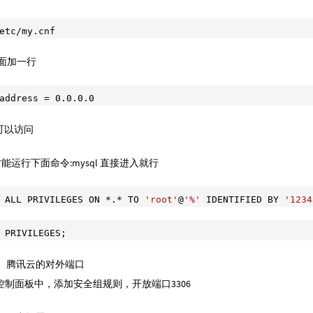
etc/my.cnf
:下面加一行
address = 
0.0
.0
.0
p可以访问
才能运行下面命令:mysql 直接进入就行
 ALL PRIVILEGES ON *.* TO 
'root'
@
'%'
 IDENTIFIED BY 
'1234
 PRIVILEGES;
里云、腾讯云的对外端口
制面板中，添加安全组规则，开放端口3306