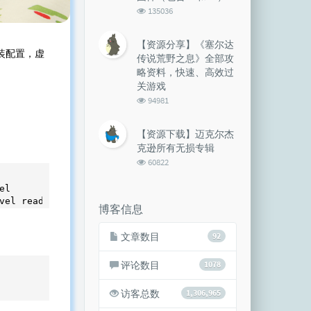
浏
135036
览
次
【资源分享】《塞尔达
数:
的安装配置，虚
传说荒野之息》全部攻
略资料，快速、高效过
关游戏
浏
94981
览
次
【资源下载】迈克尔杰
数:
克逊所有无损专辑
浏
60822
览
次
l

数:
vel readline-devel
博客信息
文章数目
92
评论数目
1078
访客总数
1,306,965