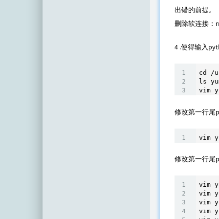
出错的前提。
删除软连接：rm -
4 .使得输入py
cd /u
ls yu
vim y
修改第一行尾py
vim y
修改第一行尾py
vim y
vim y
vim y
vim y