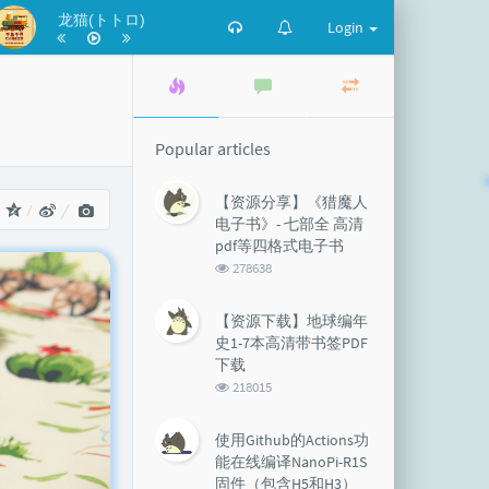
龙猫(トトロ)
Login
Popular
Latest
Random
articles
comments
articles
Popular articles
【资源分享】《猎魔人
：
电子书》- 七部全 高清
pdf等四格式电子书
浏
278638
览
次
【资源下载】地球编年
数:
史1-7本高清带书签PDF
下载
浏
218015
览
次
使用Github的Actions功
数:
能在线编译NanoPi-R1S
固件（包含H5和H3）