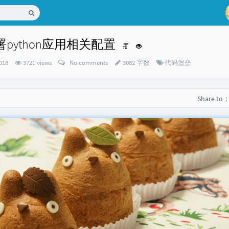
 部署python应用相关配置
Categories：
2018
3721 views
No comments
3082 字数
代码堡垒
Share to