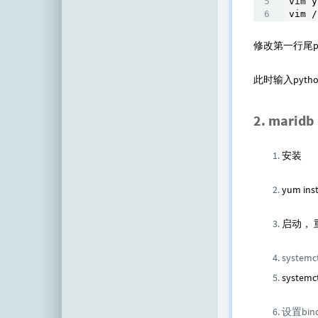
vim y
vim /
修改第一行尾py
此时输入pytho
2. maridb
安装
yum inst
启动， 
systemct
systemct
设置bind