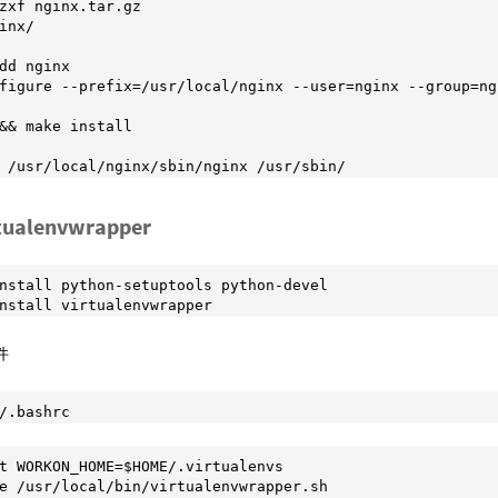
zxf nginx.tar.gz

inx/

dd nginx

figure --prefix=/usr/local/nginx --user=nginx --group=ng
&& make install

 /usr/local/nginx/sbin/nginx /usr/sbin/
tualenvwrapper
nstall python-setuptools python-devel

nstall virtualenvwrapper
件
/.bashrc
t WORKON_HOME=$HOME/.virtualenvs

e /usr/local/bin/virtualenvwrapper.sh