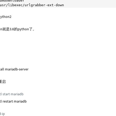
umdownloader

usr/libexec/urlgrabber-ext-down
thon2
n就是3.6的python了。
all mariadb-server
重启
l start mariadb
l restart mariadb
-ip