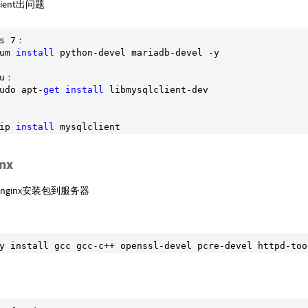
client出问题
s 7：

um 
install
 python-devel mariadb-devel -y

u：

udo apt-
get
install
 libmysqlclient-dev

ip 
install
nx
nginx安装包到服务器
y install gcc gcc-c++ openssl-devel pcre-devel httpd-too