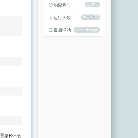
响应耗时
1.153 s
运行天数
8年345天
最后活动
2 Mouths Ago
r，配置路径不会