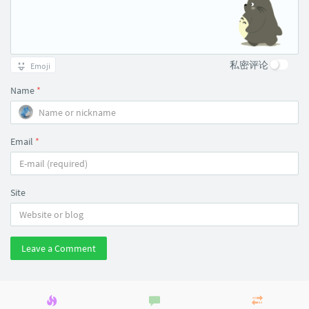
私密评论
Emoji
Name
*
Email
*
Site
Leave a Comment
Popular
Latest
Random
articles
comments
articles