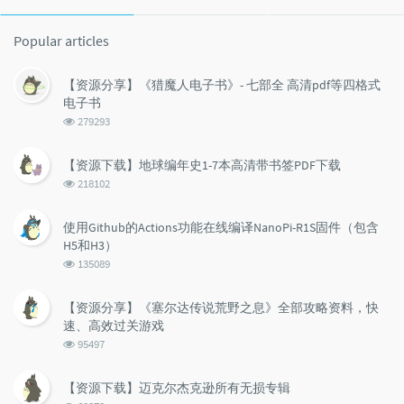
Popular articles
【资源分享】《猎魔人电子书》- 七部全 高清pdf等四格式
电子书
浏
279293
览
次
【资源下载】地球编年史1-7本高清带书签PDF下载
数:
浏
218102
览
次
使用Github的Actions功能在线编译NanoPi-R1S固件（包含
数:
H5和H3）
浏
135089
览
次
【资源分享】《塞尔达传说荒野之息》全部攻略资料，快
数:
速、高效过关游戏
浏
95497
览
次
【资源下载】迈克尔杰克逊所有无损专辑
数:
浏