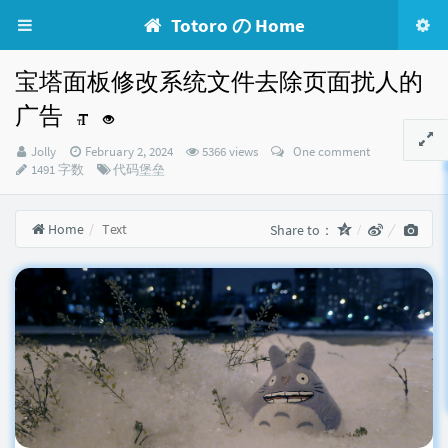
Totoro の Home
宝塔面板修改系统文件去除页面扰人的
广告
Author：
发
Jolly
February 2, 2024
5366 views
One comment
布
Categories：
1491 字数
代码堡垒
时
间：
Home
Text
Share to：