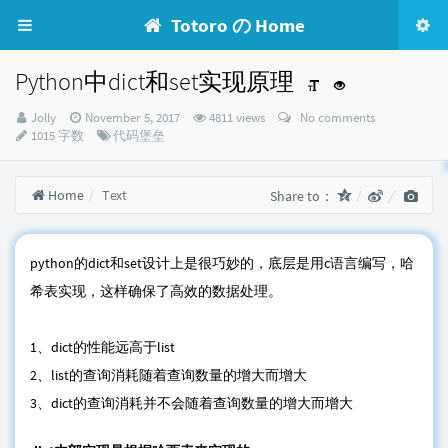
Totoro の Home
Python中dict和set实现原理
Author：
发
Jolly
November 5, 2017
4811 views
No comments
布
Categories：
1015 字数
代码堡垒
时
间：
Home
Text
Share to：
python的dict和set设计上是很巧妙的，底层是用c语言编写，哈
希表实现，这样确保了高效的数据处理。
1、dict的性能远高于list
2、list的查询消耗随着查询数量的增大而增大
3、dict的查询消耗并不会随着查询数量的增大而增大