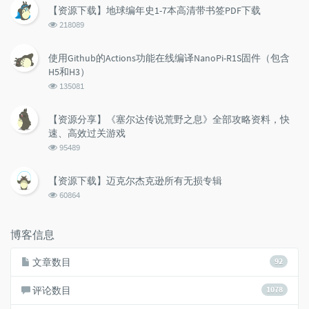
【资源下载】地球编年史1-7本高清带书签PDF下载
数:
浏
218089
览
次
使用Github的Actions功能在线编译NanoPi-R1S固件（包含
数:
H5和H3）
浏
135081
览
次
【资源分享】《塞尔达传说荒野之息》全部攻略资料，快
数:
速、高效过关游戏
浏
95489
览
次
【资源下载】迈克尔杰克逊所有无损专辑
数:
浏
60864
览
次
数:
博客信息
文章数目
92
评论数目
1078