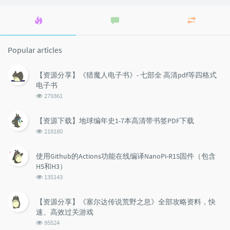
Popular
Latest
Random
articles
comments
articles
Popular articles
【资源分享】《猎魔人电子书》- 七部全 高清pdf等四格式
电子书
浏
279361
览
次
【资源下载】地球编年史1-7本高清带书签PDF下载
数:
浏
218180
览
次
使用Github的Actions功能在线编译NanoPi-R1S固件（包含
数:
H5和H3）
浏
135143
览
次
【资源分享】《塞尔达传说荒野之息》全部攻略资料，快
数:
速、高效过关游戏
浏
95524