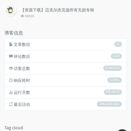
览
次
【资源下载】迈克尔杰克逊所有无损专辑
数:
浏
60919
览
次
数:
博客信息
文章数目
92
评论数目
1078
访客总数
1,309,167
响应耗时
1.109 s
运行天数
8年347天
最后活动
2 Mouths Ago
Tag cloud