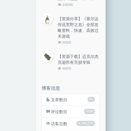
浏
135090
览
次
【资源分享】《塞尔达
数:
传说荒野之息》全部攻
略资料，快速、高效过
关游戏
浏
95500
览
次
【资源下载】迈克尔杰
数:
克逊所有无损专辑
浏
60876
览
次
数:
博客信息
文章数目
92
评论数目
1078
访客总数
1,308,759