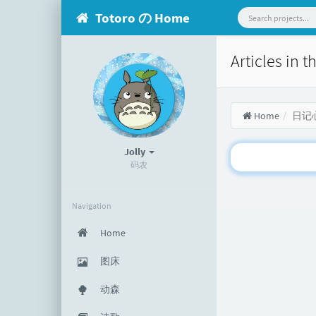
Totoro の Home
Articles in
Home
日记
Jolly
码农
Navigation
Home
图床
动森