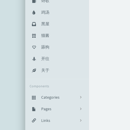
诗歌
鸡汤
黑屋
猫酱
舔狗
开往
关于
Components
Categories
代码堡垒
Pages
65
生活随笔
PDF书单
Links
4