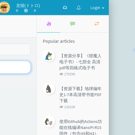
龙猫(トトロ)
Login
Popular
Latest
Random
articles
comments
articles
Popular articles
【资源分享】《猎魔人
电子书》- 七部全 高清
pdf等四格式电子书
浏
279296
览
次
【资源下载】地球编年
数:
史1-7本高清带书签PDF
下载
浏
218108
览
次
使用Github的Actions功
数:
能在线编译NanoPi-R1S
固件（包含H5和H3）