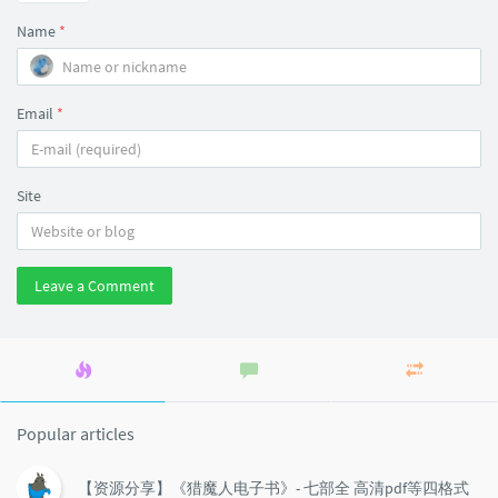
Name
*
Email
*
Site
Leave a Comment
Popular
Latest
Random
articles
comments
articles
Popular articles
【资源分享】《猎魔人电子书》- 七部全 高清pdf等四格式