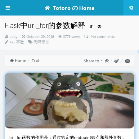
Totoro の Home
Flask中url_for的参数解释
Author：
发
Jolly
October 29, 2018
3776 views
No comments
布
Categories：
475 字数
代码堡垒
时
间：
Home
Text
Share to：
url_for函数的作用是：通过给定的endpoint端点和额外参数，