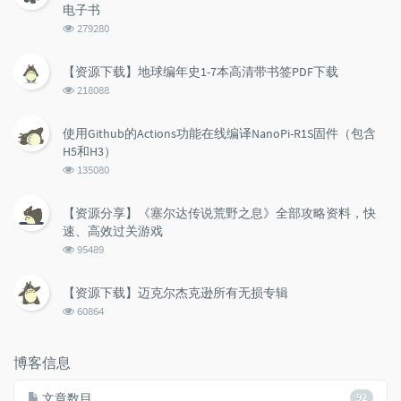
电子书
浏
279280
览
次
【资源下载】地球编年史1-7本高清带书签PDF下载
数:
浏
218088
览
次
使用Github的Actions功能在线编译NanoPi-R1S固件（包含
数:
H5和H3）
浏
135080
览
次
【资源分享】《塞尔达传说荒野之息》全部攻略资料，快
数:
速、高效过关游戏
浏
95489
览
次
【资源下载】迈克尔杰克逊所有无损专辑
数:
浏
60864
览
次
数:
博客信息
文章数目
92