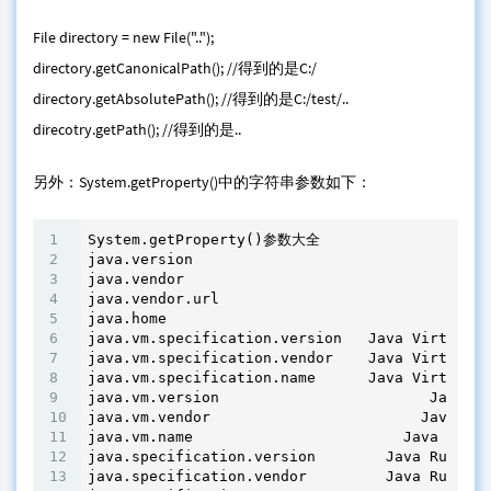
File directory = new File("..");
directory.getCanonicalPath(); //得到的是C:/
directory.getAbsolutePath(); //得到的是C:/test/..
direcotry.getPath(); //得到的是..
另外：System.getProperty()中的字符串参数如下：
System.getProperty()参数大全 

java.version                                Ja
java.vendor                                Jav
java.vendor.url                           Java
java.home                                Java 
java.vm.specification.version   Java Virtual M
java.vm.specification.vendor    Java Virtual M
java.vm.specification.name      Java Virtual M
java.vm.version                        Java Vi
java.vm.vendor                        Java Vir
java.vm.name                        Java Virtu
java.specification.version        Java Runtime
java.specification.vendor         Java Runtime