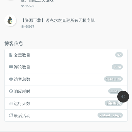
浏
95599
览
次
【资源下载】迈克尔杰克逊所有无损专辑
数:
浏
60967
览
次
数:
博客信息
文章数目
92
评论数目
1078
访客总数
1,309,974
响应耗时
1.123 s
🌓
运行天数
8年348天
最后活动
2 Mouths Ago