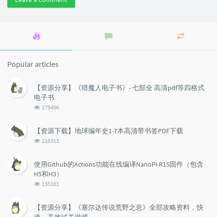
Popular
Latest
Random
articles
comments
articles
Popular articles
【资源分享】《猎魔人电子书》- 七部全 高清pdf等四格式
电子书
浏
279496
览
次
【资源下载】地球编年史1-7本高清带书签PDF下载
数:
浏
218311
览
次
使用Github的Actions功能在线编译NanoPi-R1S固件（包含
数:
H5和H3）
浏
135181
览
次
【资源分享】《塞尔达传说荒野之息》全部攻略资料，快
数:
速、高效过关游戏