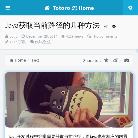
Totoro の Home
Java获取当前路径的几种方法
Author：
发
Jolly
December 28, 2017
4229 views
No comments
布
Categories：
4277 字数
代码堡垒
时
间：
Home
Text
Share to：
java开发过程中经常需要获取当前路径，而java也有相应的内置