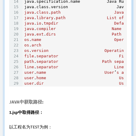
java.specification.name           Java Runtime
java.class.version                    Java 
cla
java
.
class
.
path
Java
clas
java
.
library
.
path
List
of
path
java
.
io
.
tmpdir
Default
t
java
.
compiler
Name
of
JI
java
.
ext
.
dirs
Path
of
ex
os
.
name
Operating
os
.
arch
Opera
os
.
version
Operating
sys
file
.
separator
File
se
path
.
separator
Path
separator
line
.
separator
Line
sepa
user
.
name
User
’
s
accoun
user
.
home
User
’
s
user
.
dir
User
’
s
JAVA中获取路径:
1.jsp中取得路径：
以工程名为TEST为例：