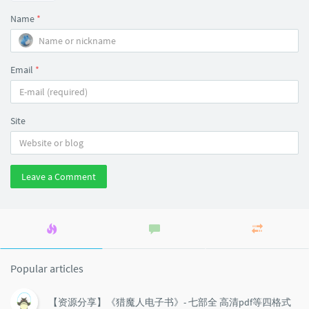
Name
*
Email
*
Site
Leave a Comment
Popular
Latest
Random
articles
comments
articles
Popular articles
【资源分享】《猎魔人电子书》- 七部全 高清pdf等四格式