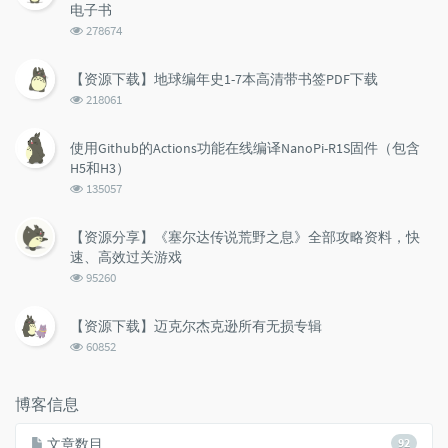
电子书
浏
278674
览
次
【资源下载】地球编年史1-7本高清带书签PDF下载
数:
浏
218061
览
次
使用Github的Actions功能在线编译NanoPi-R1S固件（包含
数:
H5和H3）
浏
135057
览
次
【资源分享】《塞尔达传说荒野之息》全部攻略资料，快
数:
速、高效过关游戏
浏
95260
览
次
【资源下载】迈克尔杰克逊所有无损专辑
数:
浏
60852
览
次
数:
博客信息
文章数目
92