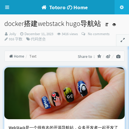
Totoro の Home
docker搭建webstack hugo导航站
Author：
发
Jolly
December 11, 2023
3416 views
No comments
布
Categories：
916 字数
代码堡垒
时
间：
Home
Text
Share to：
WebStack是一个很有名的开源导航站，众多开发者一起开发了